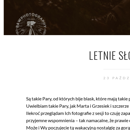
LETNIE S
23 PAŹD
Są takie Pary, od których bije blask, które mają taki
Uwielbiam takie Pary, jak Marta i Grzesiek i szczerz
Ilekroć przeglądam Ich fotografie z sesji to czuję za
przyjemne wspomnienia – tak namacalne, że prawie c
Może i Wy poczujecie tą wakacyjną nostalgię za gor