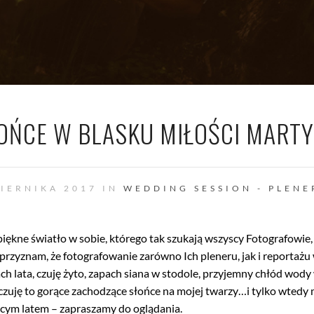
ŁOŃCE W BLASKU MIŁOŚCI MARTY 
ZIERNIKA 2017 IN
WEDDING SESSION - PLENE
e piękne światło w sobie, którego tak szukają wszyscy Fotografowie
e przyznam, że fotografowanie zarówno Ich pleneru, jak i reportaż
pach lata, czuję żyto, zapach siana w stodole, przyjemny chłód wody 
zuję to gorące zachodzące słońce na mojej twarzy…i tylko wtedy m
ącym latem – zapraszamy do oglądania.