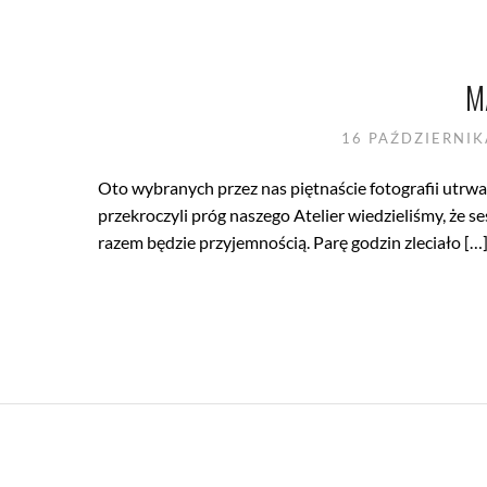
M
16 PAŹDZIERNI
Oto wybranych przez nas piętnaście fotografii utrwal
przekroczyli próg naszego Atelier wiedzieliśmy, że s
razem będzie przyjemnością. Parę godzin zleciało […