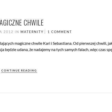
AGICZNE CHWILE
KA 2012
IN
MATERNITY
1 COMMENT
ających magiczne chwile Kari i Sebastiana. Od pierwszej chwili, ja
esja będzie udana, że nadajemy na tych samych falach, więc czas s
]
CONTINUE READING