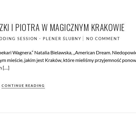
ZKI I PIOTRA W MAGICZNYM KRAKOWIE
DDING SESSION - PLENER ŚLUBNY
NO COMMENT
 pekari Wagnera.” Natalia Bielawska, „American Dream. Niedopowi
nym mieście, jakim jest Kraków, które mieliśmy przyjemność pono
h […]
CONTINUE READING