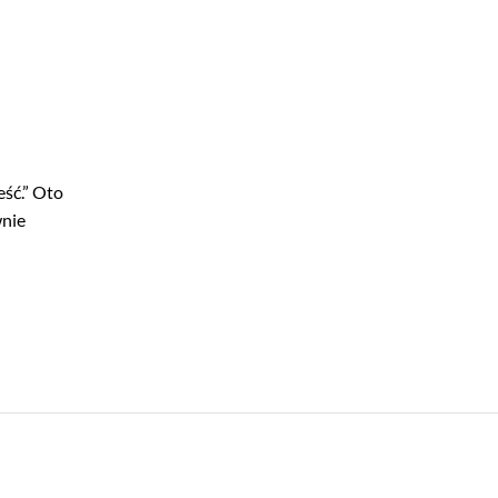
eść.” Oto
wnie