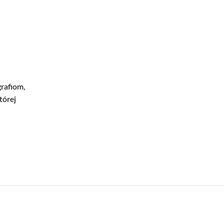
grafiom,
tórej