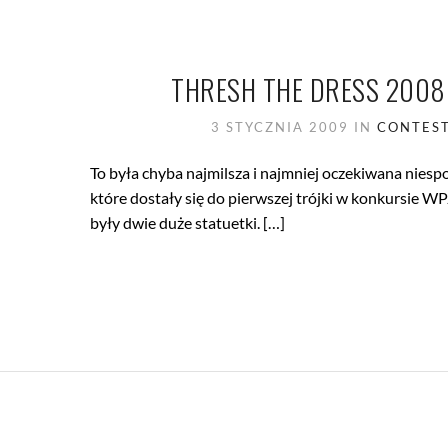
THRESH THE DRESS 2008
3 STYCZNIA 2009
IN
CONTES
To była chyba najmilsza i najmniej oczekiwana niespo
które dostały się do pierwszej trójki w konkursie 
były dwie duże statuetki. […]