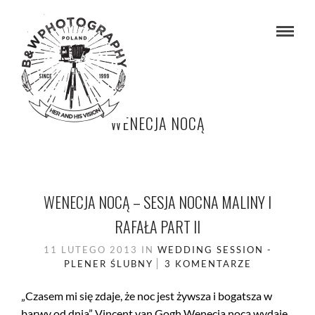
WENECJA NOCĄ
WENECJA NOCĄ – SESJA NOCNA MALINY I
RAFAŁA PART II
11 LUTEGO 2013
IN
WEDDING SESSION -
PLENER ŚLUBNY
3 KOMENTARZE
„Czasem mi się zdaje, że noc jest żywsza i bogatsza w
barwy od dnia” Vincent van Gogh Wenecja nocą wydaje