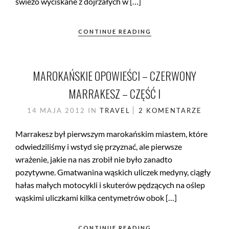
świeżo wyciskane z dojrzałych w […]
CONTINUE READING
MAROKAŃSKIE OPOWIEŚCI – CZERWONY
MARRAKESZ – CZĘŚĆ I
14 MAJA 2012
IN
TRAVEL
2 KOMENTARZE
Marrakesz był pierwszym marokańskim miastem, które
odwiedziliśmy i wstyd się przyznać, ale pierwsze
wrażenie, jakie na nas zrobił nie było zanadto
pozytywne. Gmatwanina wąskich uliczek medyny, ciągły
hałas małych motocykli i skuterów pędzących na oślep
wąskimi uliczkami kilka centymetrów obok […]
CONTINUE READING