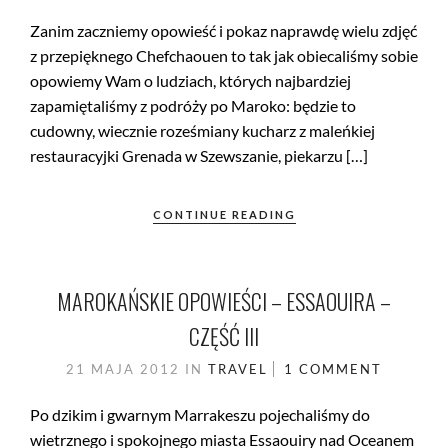
Zanim zaczniemy opowieść i pokaz naprawdę wielu zdjęć
z przepięknego Chefchaouen to tak jak obiecaliśmy sobie
opowiemy Wam o ludziach, których najbardziej
zapamiętaliśmy z podróży po Maroko: będzie to
cudowny, wiecznie roześmiany kucharz z maleńkiej
restauracyjki Grenada w Szewszanie, piekarzu […]
CONTINUE READING
MAROKAŃSKIE OPOWIEŚCI – ESSAOUIRA –
CZĘŚĆ III
21 MAJA 2012
IN
TRAVEL
1 COMMENT
Po dzikim i gwarnym Marrakeszu pojechaliśmy do
wietrznego i spokojnego miasta Essaouiry nad Oceanem