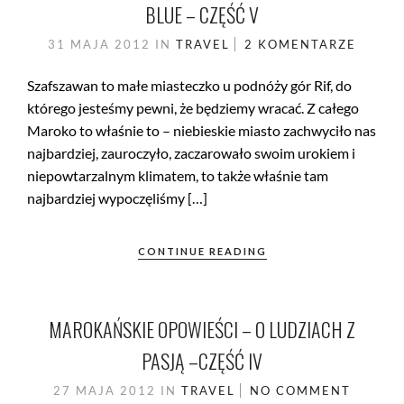
BLUE – CZĘŚĆ V
31 MAJA 2012
IN
TRAVEL
2 KOMENTARZE
Szafszawan to małe miasteczko u podnóży gór Rif, do
którego jesteśmy pewni, że będziemy wracać. Z całego
Maroko to właśnie to – niebieskie miasto zachwyciło nas
najbardziej, zauroczyło, zaczarowało swoim urokiem i
niepowtarzalnym klimatem, to także właśnie tam
najbardziej wypoczęliśmy […]
CONTINUE READING
MAROKAŃSKIE OPOWIEŚCI – O LUDZIACH Z
PASJĄ –CZĘŚĆ IV
27 MAJA 2012
IN
TRAVEL
NO COMMENT