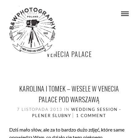
VENECIA PALACE
KAROLINA I TOMEK – WESELE W VENECIA
PALACE POD WARSZAWĄ
7 LISTOPADA 2013
IN
WEDDING SESSION -
PLENER ŚLUBNY
1 COMMENT
Dziś mało słów, ale za to bardzo dużo zdjęć, które same
opowiedzą Wam, co działo się tego pięknego