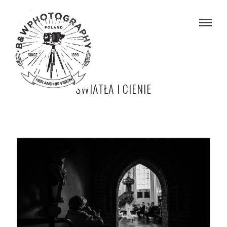
ŚWIATŁA I CIENIE