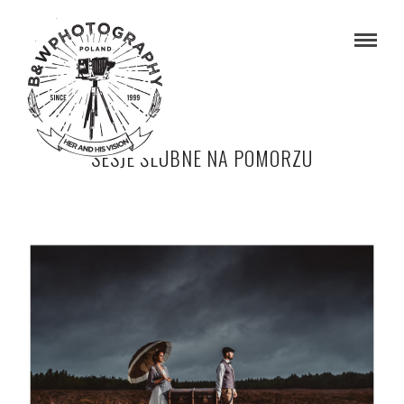
SESJE ŚLUBNE NA POMORZU