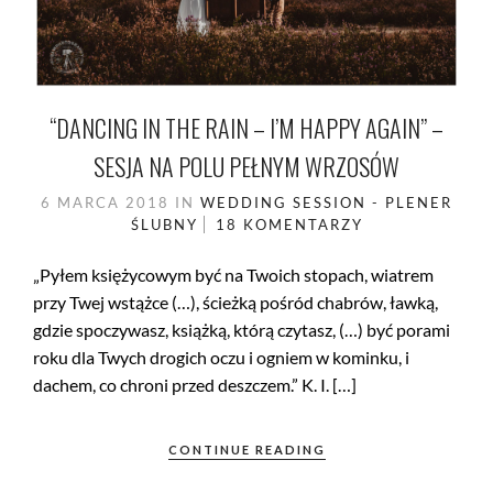
“DANCING IN THE RAIN – I’M HAPPY AGAIN” –
SESJA NA POLU PEŁNYM WRZOSÓW
6 MARCA 2018
IN
WEDDING SESSION - PLENER
ŚLUBNY
18 KOMENTARZY
„Pyłem księżycowym być na Twoich stopach, wiatrem
przy Twej wstążce (…), ścieżką pośród chabrów, ławką,
gdzie spoczywasz, książką, którą czytasz, (…) być porami
roku dla Twych drogich oczu i ogniem w kominku, i
dachem, co chroni przed deszczem.” K. I. […]
CONTINUE READING