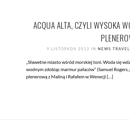
ACQUA ALTA, CZYLI WYSOKA WO
PLENEROW
9 LISTOPADA 2012
IN
NEWS
TRAVE
„Sławetne miasto wśród morskiej toni. Woda się wd
wodnym zdobiąc marmur pałaców” (Samuel Rogers, po
plenerową z Maliną i Rafałem w Wenecji […]