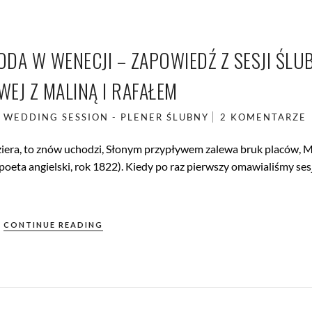
DA W WENECJI – ZAPOWIEDŹ Z SESJI ŚLU
EJ Z MALINĄ I RAFAŁEM
L
WEDDING SESSION - PLENER ŚLUBNY
2 KOMENTARZE
ziera, to znów uchodzi, Słonym przypływem zalewa bruk placów,
eta angielski, rok 1822). Kiedy po raz pierwszy omawialiśmy ses
CONTINUE READING