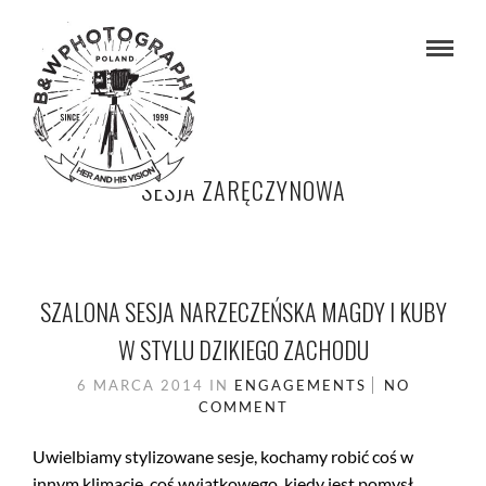
SESJA ZARĘCZYNOWA
SZALONA SESJA NARZECZEŃSKA MAGDY I KUBY
W STYLU DZIKIEGO ZACHODU
6 MARCA 2014
IN
ENGAGEMENTS
NO
COMMENT
Uwielbiamy stylizowane sesje, kochamy robić coś w
innym klimacie, coś wyjątkowego, kiedy jest pomysł,