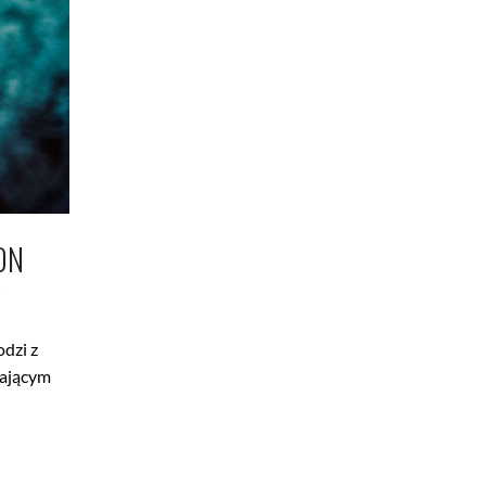
ON
Y
odzi z
dającym