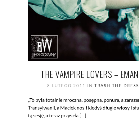
THE VAMPIRE LOVERS – EMAN
8 LUTEGO 2011
IN
TRASH THE DRESS
„To była totalnie mroczna, posępna, ponura, a zaraz
Transylwanii, a Maciek nosił kiedyś długie włosy i s
tą sesję, a teraz przyszła […]