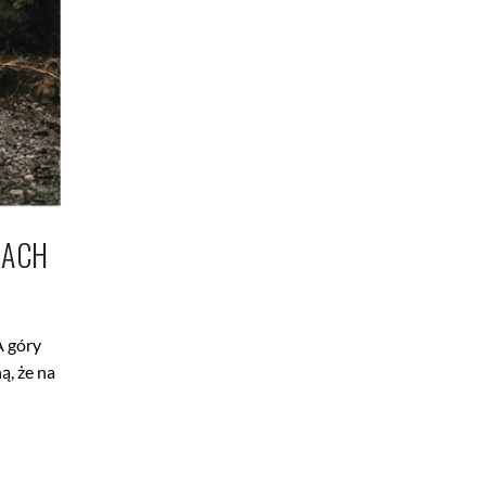
RACH
A góry
ą, że na