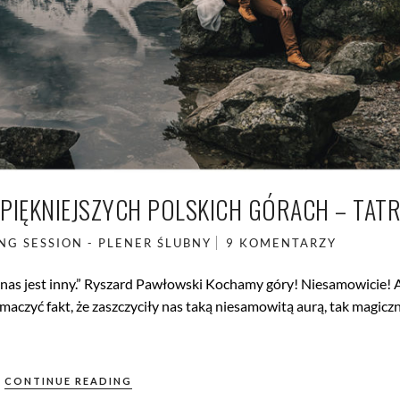
JPIĘKNIEJSZYCH POLSKICH GÓRACH – TAT
G SESSION - PLENER ŚLUBNY
9 KOMENTARZY
z nas jest inny.” Ryszard Pawłowski Kochamy góry! Niesamowicie! 
aczyć fakt, że zaszczyciły nas taką niesamowitą aurą, tak magiczn
CONTINUE READING