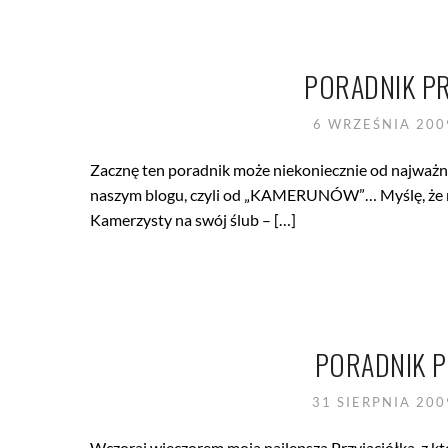
PORADNIK PR
6 WRZEŚNIA 20
Zacznę ten poradnik może niekoniecznie od najważni
naszym blogu, czyli od „KAMERUNÓW”… Myślę, że moj
Kamerzysty na swój ślub – […]
PORADNIK P
31 SIERPNIA 20
Wczoraj wieczorem moja najlepsza Przyjaciółka, z k