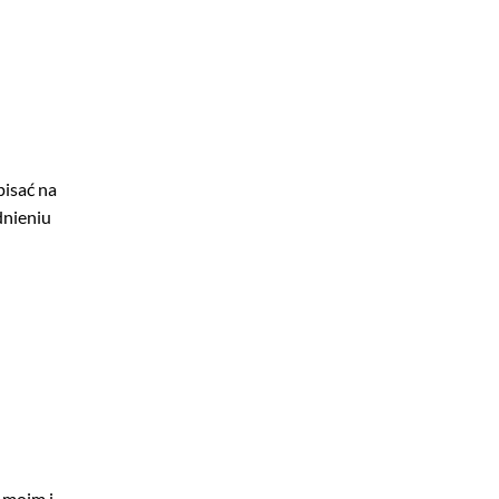
pisać na
dnieniu
 moim i