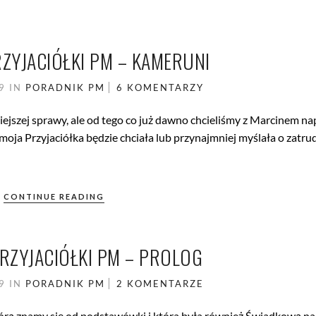
ZYJACIÓŁKI PM – KAMERUNI
09
IN
PORADNIK PM
6 KOMENTARZY
ejszej sprawy, ale od tego co już dawno chcieliśmy z Marcinem na
a Przyjaciółka będzie chciała lub przynajmniej myślała o zatru
CONTINUE READING
RZYJACIÓŁKI PM – PROLOG
09
IN
PORADNIK PM
2 KOMENTARZE
tórą znamy się od podstawówki i która była również Świadkową na