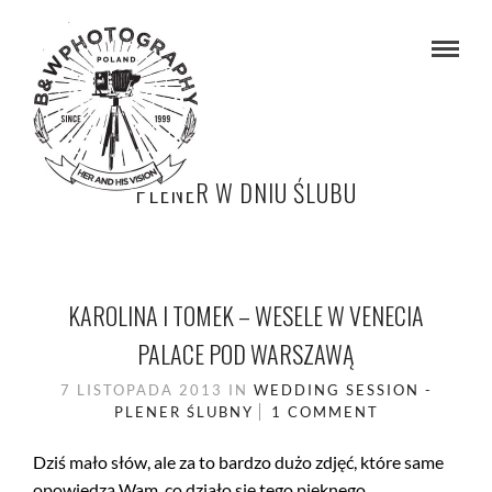
PLENER W DNIU ŚLUBU
KAROLINA I TOMEK – WESELE W VENECIA
PALACE POD WARSZAWĄ
7 LISTOPADA 2013
IN
WEDDING SESSION -
PLENER ŚLUBNY
1 COMMENT
Dziś mało słów, ale za to bardzo dużo zdjęć, które same
opowiedzą Wam, co działo się tego pięknego