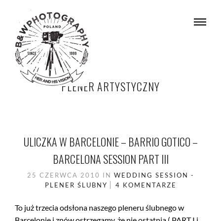
PLENER ARTYSTYCZNY
ULICZKA W BARCELONIE – BARRIO GOTICO –
BARCELONA SESSION PART III
25 CZERWCA 2010
IN
WEDDING SESSION -
PLENER ŚLUBNY
4 KOMENTARZE
To już trzecia odsłona naszego pleneru ślubnego w
Barcelonie i znów ostrzegamy, że nie ostatnia ( PART I i