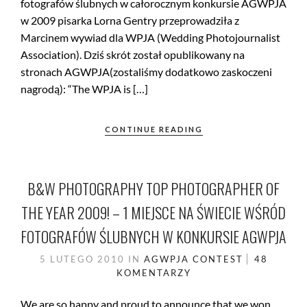
fotografów ślubnych w całorocznym konkursie AGWPJA
w 2009 pisarka Lorna Gentry przeprowadziła z
Marcinem wywiad dla WPJA (Wedding Photojournalist
Association). Dziś skrót został opublikowany na
stronach AGWPJA(zostaliśmy dodatkowo zaskoczeni
nagrodą): “The WPJA is […]
CONTINUE READING
B&W PHOTOGRAPHY TOP PHOTOGRAPHER OF
THE YEAR 2009! – 1 MIEJSCE NA ŚWIECIE WŚRÓD
FOTOGRAFÓW ŚLUBNYCH W KONKURSIE AGWPJA
5 LUTEGO 2010
IN
AGWPJA
CONTEST
48
KOMENTARZY
We are so happy and proud to announce that we won