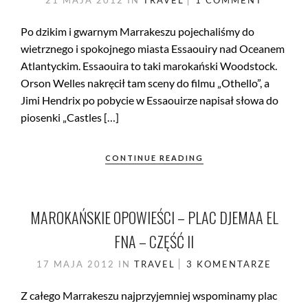
21 MAJA 2012
IN
TRAVEL
1 COMMENT
Po dzikim i gwarnym Marrakeszu pojechaliśmy do
wietrznego i spokojnego miasta Essaouiry nad Oceanem
Atlantyckim. Essaouira to taki marokański Woodstock.
Orson Welles nakręcił tam sceny do filmu „Othello”, a
Jimi Hendrix po pobycie w Essaouirze napisał słowa do
piosenki „Castles […]
CONTINUE READING
MAROKAŃSKIE OPOWIEŚCI – PLAC DJEMAA EL
FNA – CZĘŚĆ II
17 MAJA 2012
IN
TRAVEL
3 KOMENTARZE
Z całego Marrakeszu najprzyjemniej wspominamy plac