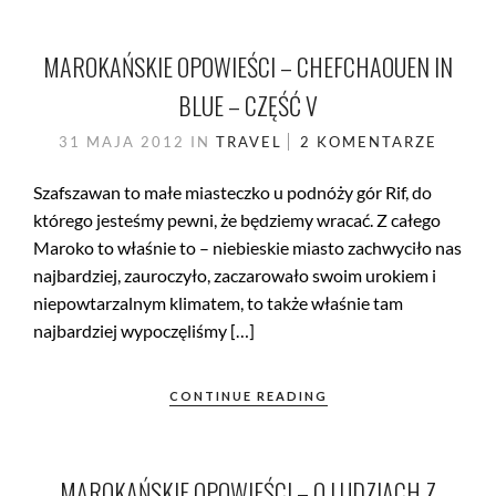
MAROKAŃSKIE OPOWIEŚCI – CHEFCHAOUEN IN
BLUE – CZĘŚĆ V
31 MAJA 2012
IN
TRAVEL
2 KOMENTARZE
Szafszawan to małe miasteczko u podnóży gór Rif, do
którego jesteśmy pewni, że będziemy wracać. Z całego
Maroko to właśnie to – niebieskie miasto zachwyciło nas
najbardziej, zauroczyło, zaczarowało swoim urokiem i
niepowtarzalnym klimatem, to także właśnie tam
najbardziej wypoczęliśmy […]
CONTINUE READING
MAROKAŃSKIE OPOWIEŚCI – O LUDZIACH Z