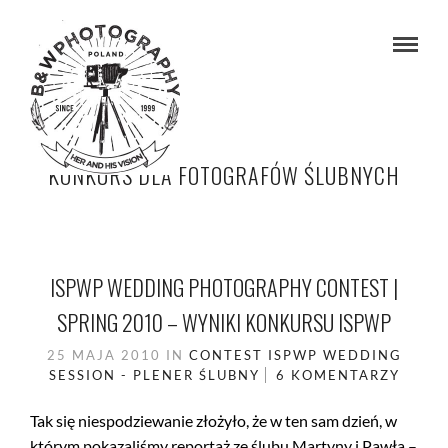
KONKURS DLA FOTOGRAFÓW ŚLUBNYCH
ISPWP WEDDING PHOTOGRAPHY CONTEST |
SPRING 2010 – WYNIKI KONKURSU ISPWP
25 MAJA 2010
IN
CONTEST
ISPWP
WEDDING
SESSION - PLENER ŚLUBNY
6 KOMENTARZY
Tak się niespodziewanie złożyło, że w ten sam dzień, w
którym pokazaliśmy reportaż ze ślubu Martyny i Pawła –