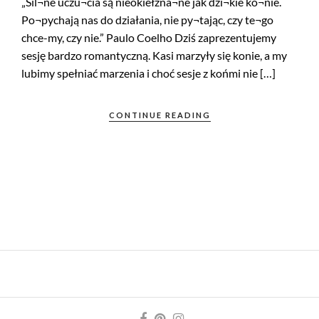
„Sil¬ne uczu¬cia są nieokiełzna¬ne jak dzi¬kie ko¬nie.
Po¬pychają nas do działania, nie py¬tając, czy te¬go
chce-my, czy nie.” Paulo Coelho Dziś zaprezentujemy
sesję bardzo romantyczną. Kasi marzyły się konie, a my
lubimy spełniać marzenia i choć sesje z końmi nie […]
CONTINUE READING