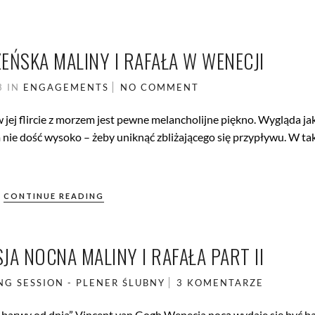
EŃSKA MALINY I RAFAŁA W WENECJI
3
IN
ENGAGEMENTS
NO COMMENT
 jej flircie z morzem jest pewne melancholijne piękno. Wygląda ja
ie dość wysoko – żeby uniknąć zbliżającego się przypływu. W taki
CONTINUE READING
JA NOCNA MALINY I RAFAŁA PART II
G SESSION - PLENER ŚLUBNY
3 KOMENTARZE
 w barwy od dnia” Vincent van Gogh Wenecja nocą wydaje się być ba