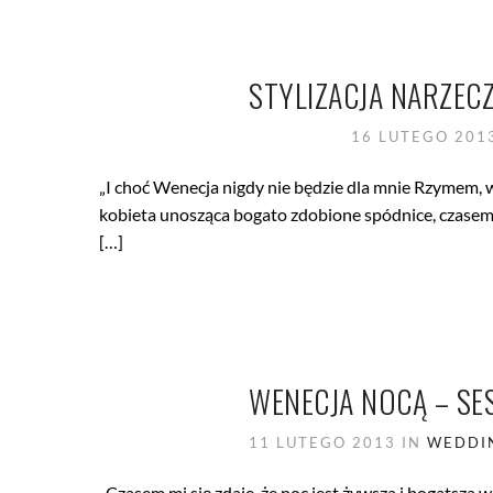
STYLIZACJA NARZECZ
16 LUTEGO 201
„I choć Wenecja nigdy nie będzie dla mnie Rzymem, w
kobieta unosząca bogato zdobione spódnice, czasem n
[…]
WENECJA NOCĄ – SES
11 LUTEGO 2013
IN
WEDDIN
„Czasem mi się zdaje, że noc jest żywsza i bogatsza