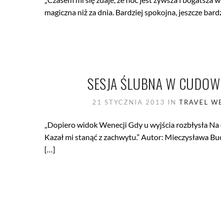
magiczna niż za dnia. Bardziej spokojna, jeszcze bardz
SESJA ŚLUBNA W CUDOWNE
21 STYCZNIA 2013
IN
TRAVEL
WE
„Dopiero widok Wenecji Gdy u wyjścia rozbłysła Na 
Kazał mi stanąć z zachwytu.” Autor: Mieczysława Buc
[…]