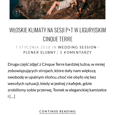
WŁOSKIE KLIMATY NA SESJI P+T W LIGURYJSKIM
CINQUE TERRE
7 STYCZNIA 2018
IN
WEDDING SESSION -
PLENER ŚLUBNY
5 KOMENTARZY
Druga część zdjęć z Cinque Terre bardziej luźna, w mniej
zobowiązujących strojach, które dały nam większą
swobodę w upalnym słońcu..choć nie obyło się bez
wesołych sytuacji, kiedy w jednej z kafejek, gdzie
zrobilismy sobie przerwę, Tomek w eleganckiej kamizelce
i […]
CONTINUE READING