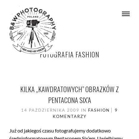
FOTOGRAFIA FASHION
KILKA „KAWDRATOWYCH” OBRAZKÓW Z
PENTACONA SIX’A
14 PAŹDZIERNIKA 2009
IN
FASHION
9
KOMENTARZY
Już od jakiegoś czasu fotografujemy dodatkowo
średnioformatowym Pentaconem Six’em. Uwielbiamy