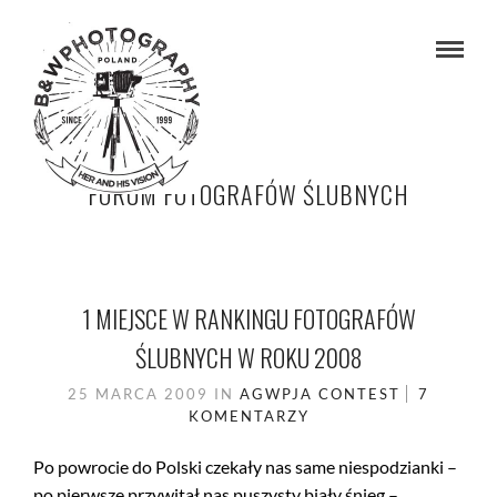
FORUM FOTOGRAFÓW ŚLUBNYCH
1 MIEJSCE W RANKINGU FOTOGRAFÓW
ŚLUBNYCH W ROKU 2008
25 MARCA 2009
IN
AGWPJA
CONTEST
7
KOMENTARZY
Po powrocie do Polski czekały nas same niespodzianki –
po pierwsze przywitał nas puszysty biały śnieg –