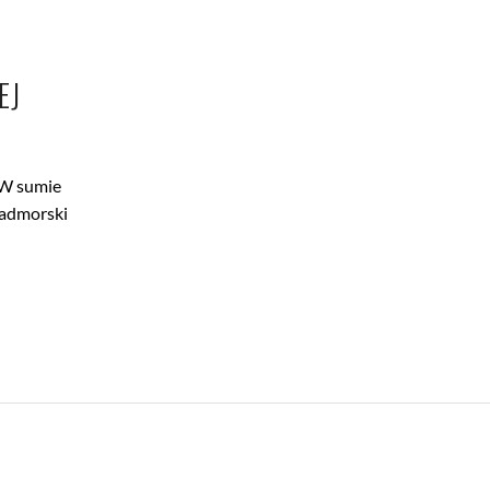
EJ
. W sumie
nadmorski