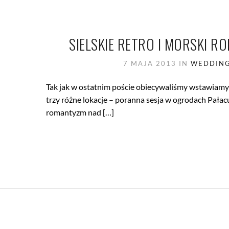
SIELSKIE RETRO I MORSKI R
7 MAJA 2013
IN
WEDDING
Tak jak w ostatnim poście obiecywaliśmy wstawiamy m
trzy różne lokacje – poranna sesja w ogrodach Pała
romantyzm nad […]