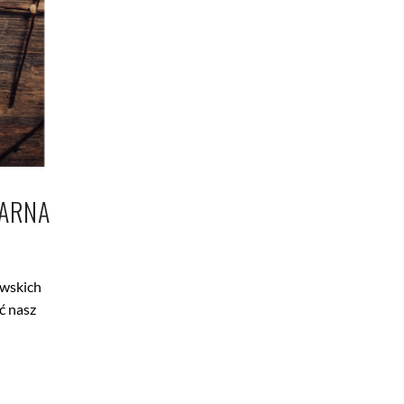
NARNA
awskich
ć nasz