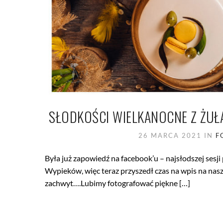
SŁODKOŚCI WIELKANOCNE Z ŻUŁ
26 MARCA 2021
IN
F
Była już zapowiedź na facebook’u – najsłodszej sesj
Wypieków, więc teraz przyszedł czas na wpis na nas
zachwyt….Lubimy fotografować piękne […]