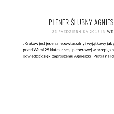
PLENER ŚLUBNY AGNIES
23 PAŹDZIERNIKA 2013
IN
WE
„Kraków jest jeden, niepowtarzalny i wyjątkowy jak
przed Wami 29 klatek z sesji plenerowej w przepięk
odwiedzić dzięki zaproszeniu Agnieszki i Piotra na Ic