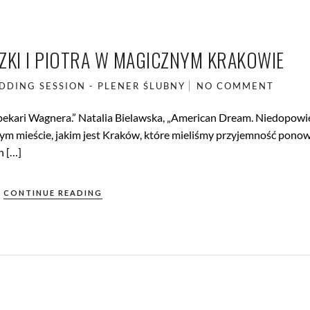
ZKI I PIOTRA W MAGICZNYM KRAKOWIE
DDING SESSION - PLENER ŚLUBNY
NO COMMENT
 pekari Wagnera.” Natalia Bielawska, „American Dream. Niedopowi
nym mieście, jakim jest Kraków, które mieliśmy przyjemność pono
h […]
CONTINUE READING