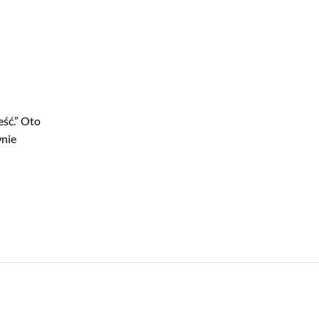
eść.” Oto
wnie