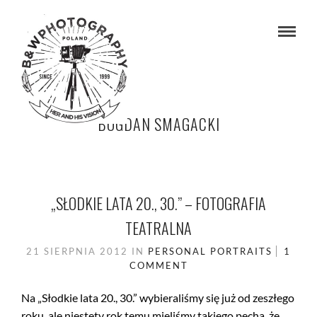
BOGDAN SMAGACKI
„SŁODKIE LATA 20., 30.” – FOTOGRAFIA
TEATRALNA
21 SIERPNIA 2012
IN
PERSONAL
PORTRAITS
1
COMMENT
Na „Słodkie lata 20., 30.” wybieraliśmy się już od zeszłego
roku, ale niestety rok temu mieliśmy takiego pecha, że