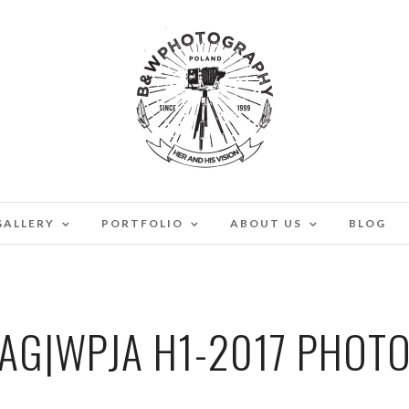
GALLERY
PORTFOLIO
ABOUT US
BLOG
AG|WPJA H1-2017 PHOT