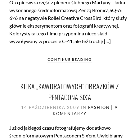
Oto pierwsza część z pleneru ślubnego Martyny i Jarka
wykonanego średnioformatową Zenzą Bronicą SQ-Ai
6×6 na negatywie Rollei Creative CrossBird, który służy
głównie eksperymentom oraz fotografii kreatywnej.
Kolorystyka tego filmu przypomina nieco slajd
wywoływany w procesie C-41, ale też trochę […]
CONTINUE READING
KILKA „KAWDRATOWYCH” OBRAZKÓW Z
PENTACONA SIX’A
14 PAŹDZIERNIKA 2009
IN
FASHION
9
KOMENTARZY
Już od jakiegoś czasu fotografujemy dodatkowo
średnioformatowym Pentaconem Six’em. Uwielbiamy